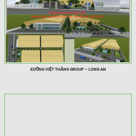
XƯỞNG VIỆT THẮNG GROUP – LONG AN
...