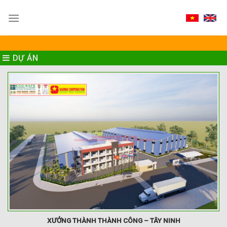
Skip
to
content
DỰ ÁN
XƯỞNG THÀNH THÀNH CÔNG – TÂY NINH