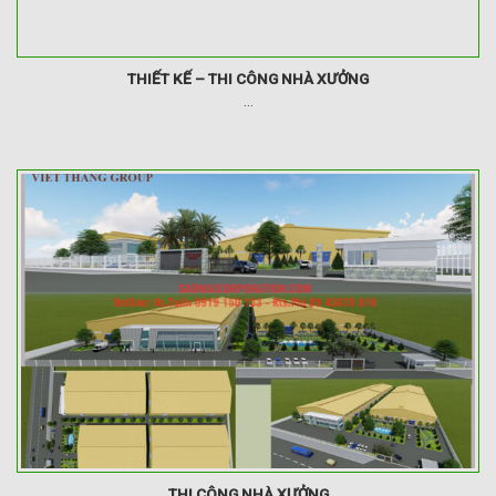
THIẾT KẾ – THI CÔNG NHÀ XƯỞNG
...
THI CÔNG NHÀ XƯỞNG