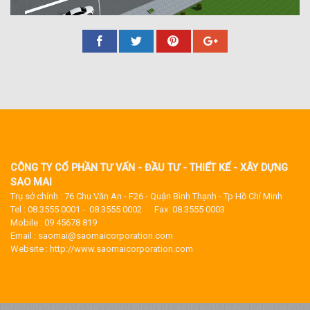
CÔNG TY CỔ PHẦN TƯ VẤN - ĐẦU TƯ - THIẾT KẾ - XÂY DỰNG
SAO MAI
Trụ sở chính : 76 Chu Văn An - F26 - Quận Bình Thạnh - Tp Hồ Chí Minh
Tel : 08.3555 0001 - 08.3555 0002 Fax: 08.3555 0003
Mobile : 09 45678 819
Email : saomai@saomaicorporation.com
Website : http://www.saomaicorporation.com