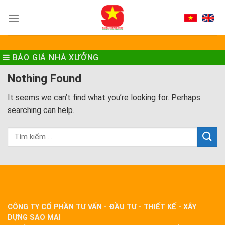
Skip
to
content
BÁO GIÁ NHÀ XƯỞNG
Nothing Found
It seems we can’t find what you’re looking for. Perhaps
searching can help.
CÔNG TY CỔ PHẦN TƯ VẤN - ĐẦU TƯ - THIẾT KẾ - XÂY
DỰNG SAO MAI