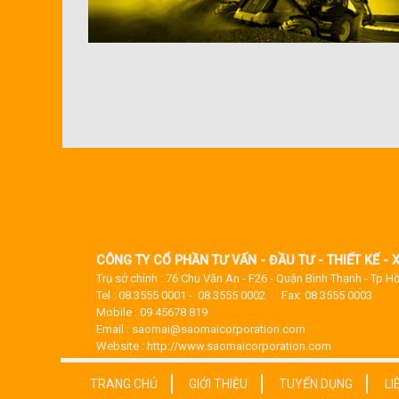
CÔNG TY CỔ PHẦN TƯ VẤN - ĐẦU TƯ - THIẾT KẾ -
Trụ sở chính : 76 Chu Văn An - F26 - Quận Bình Thạnh - Tp H
Tel : 08.3555 0001 - 08.3555 0002 Fax: 08.3555 0003
Mobile : 09 45678 819
Email : saomai@saomaicorporation.com
Website : http://www.saomaicorporation.com
TRANG CHỦ
GIỚI THIỆU
TUYỂN DỤNG
LI