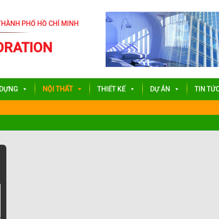
THÀNH PHỐ HỒ CHÍ MINH
ORATION
 DỰNG
NỘI THẤT
THIẾT KẾ
DỰ ÁN
TIN TỨ