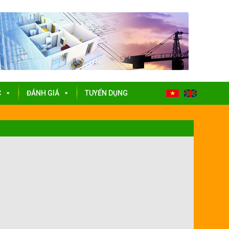
C
ĐÁNH GIÁ
TUYỂN DỤNG