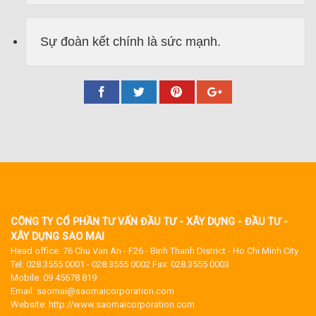
Sự đoàn kết chính là sức mạnh.
CÔNG TY CỔ PHẦN TƯ VẤN ĐẦU TƯ - XÂY DỰNG - ĐẦU TƯ -
XÂY DỰNG SAO MAI
Head office: 76 Chu Van An - F26 - Binh Thanh District - Ho Chi Minh City
Tel: 028.3555 0001 - 028.3555 0002 Fax: 028.3555 0003
Mobile: 09 45678 819
Email: saomai@saomaicorporation.com
Website: http://www.saomaicorporation.com