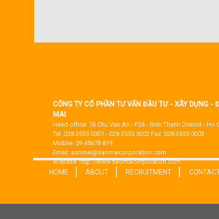
CÔNG TY CỔ PHẦN TƯ VẤN ĐẦU TƯ - XÂY DỰNG - 
MAI
Head office: 76 Chu Van An - F26 - Binh Thanh District - Ho 
Tel: 028.3555 0001 - 028.3555 0002 Fax: 028.3555 0003
Mobile: 09 45678 819
Email: saomai@saomaicorporation.com
Website: http://www.saomaicorporation.com
HOME
ABOUT
RECRUITMENT
CONTAC