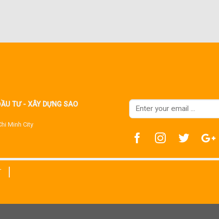
ĐẦU TƯ - XÂY DỰNG SAO
Chi Minh City
T