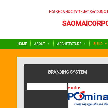
Skip
to
HỘI KHOA HỌC KỸ THUẬT XÂY DỰNG 
content
SAOMAICORP
HOME
ABOUT
ARCHITECTURE
BUILD
BRANDING SYSTEM