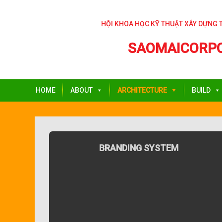
Skip
to
HỘI KHOA HỌC KỸ THUẬT XÂY DỰNG 
content
SAOMAICORP
HOME
ABOUT
ARCHITECTURE
BUILD
BRANDING SYSTEM